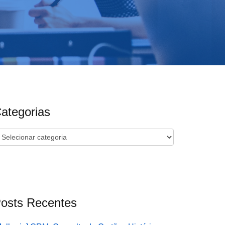
ategorias
ategorias
osts Recentes