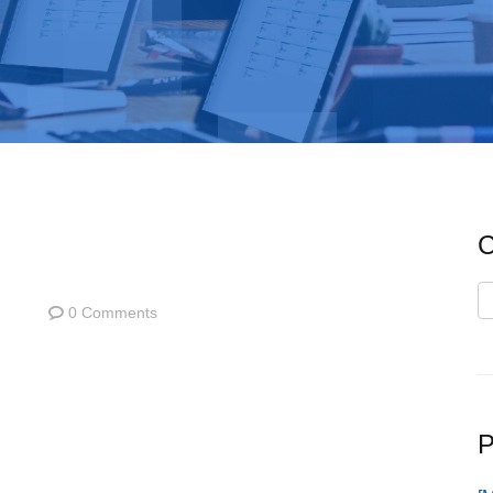
C
C
0 Comments
P