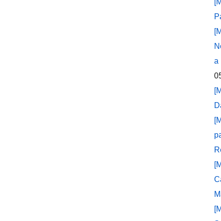
[
P
[
N
a
0
[
D
[
p
R
[
C
M
[