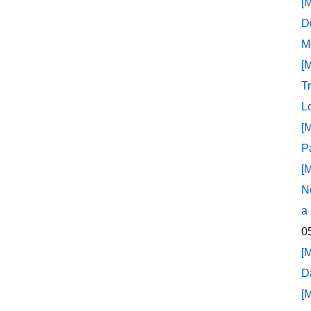
[
D
M
[
T
L
[
P
[
N
a
0
[
D
[