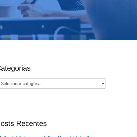
ategorias
ategorias
osts Recentes