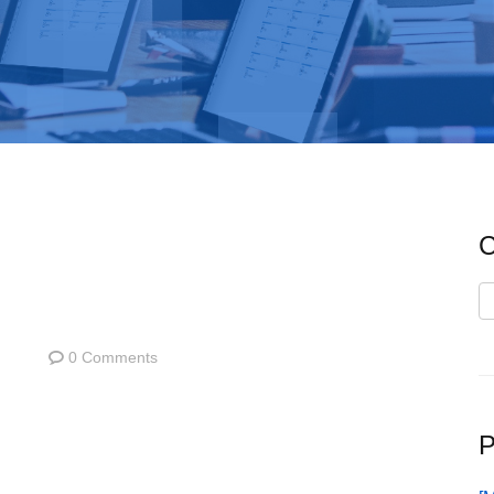
C
C
0 Comments
P