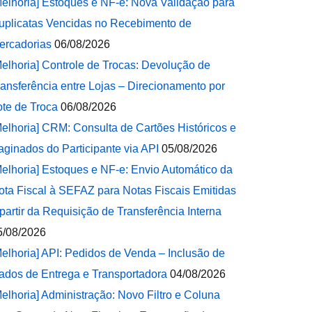
Melhoria] Estoques e NF-e: Nova Validação para
uplicatas Vencidas no Recebimento de
ercadorias
06/08/2026
Melhoria] Controle de Trocas: Devolução de
ransferência entre Lojas – Direcionamento por
ote de Troca
06/08/2026
Melhoria] CRM: Consulta de Cartões Históricos e
aginados do Participante via API
05/08/2026
Melhoria] Estoques e NF-e: Envio Automático da
ota Fiscal à SEFAZ para Notas Fiscais Emitidas
 partir da Requisição de Transferência Interna
5/08/2026
Melhoria] API: Pedidos de Venda – Inclusão de
ados de Entrega e Transportadora
04/08/2026
Melhoria] Administração: Novo Filtro e Coluna