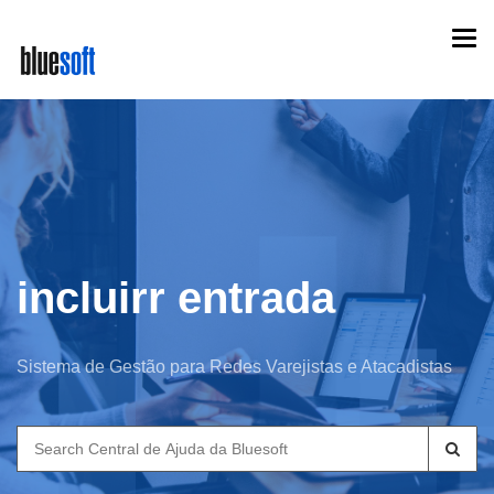
Skip
Togg
to
navi
main
content
incluirr entrada
Sistema de Gestão para Redes Varejistas e Atacadistas
Search
for: