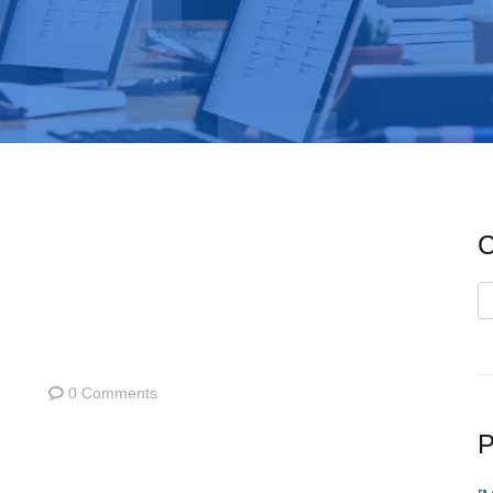
C
C
0 Comments
P