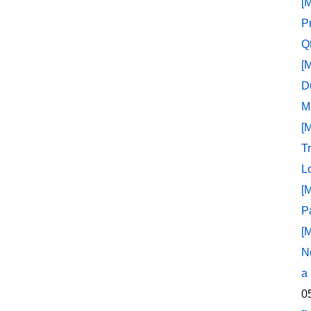
[
P
Q
[
D
M
[
T
L
[
P
[
N
a
0