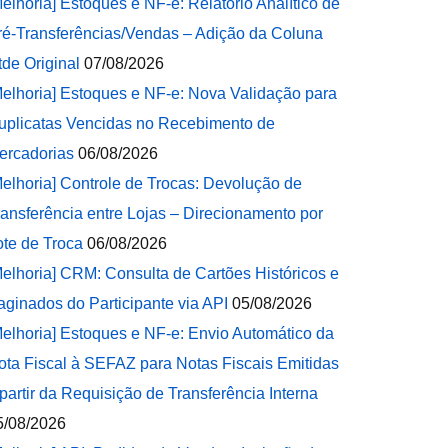
Melhoria] Estoques e NF-e: Relatório Analítico de
ré-Transferências/Vendas – Adição da Coluna
tde Original
07/08/2026
Melhoria] Estoques e NF-e: Nova Validação para
uplicatas Vencidas no Recebimento de
ercadorias
06/08/2026
Melhoria] Controle de Trocas: Devolução de
ransferência entre Lojas – Direcionamento por
ote de Troca
06/08/2026
Melhoria] CRM: Consulta de Cartões Históricos e
aginados do Participante via API
05/08/2026
Melhoria] Estoques e NF-e: Envio Automático da
ota Fiscal à SEFAZ para Notas Fiscais Emitidas
 partir da Requisição de Transferência Interna
5/08/2026