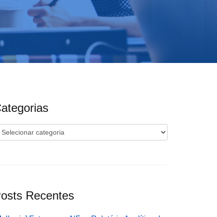
ategorias
ategorias
osts Recentes