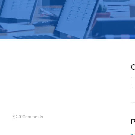
C
C
0 Comments
P