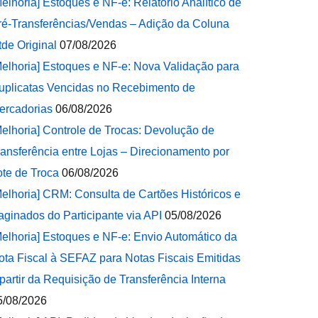
Melhoria] Estoques e NF-e: Relatório Analítico de
ré-Transferências/Vendas – Adição da Coluna
tde Original
07/08/2026
Melhoria] Estoques e NF-e: Nova Validação para
uplicatas Vencidas no Recebimento de
ercadorias
06/08/2026
Melhoria] Controle de Trocas: Devolução de
ransferência entre Lojas – Direcionamento por
ote de Troca
06/08/2026
Melhoria] CRM: Consulta de Cartões Históricos e
aginados do Participante via API
05/08/2026
Melhoria] Estoques e NF-e: Envio Automático da
ota Fiscal à SEFAZ para Notas Fiscais Emitidas
 partir da Requisição de Transferência Interna
5/08/2026