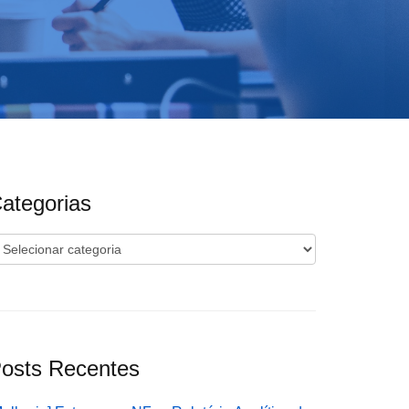
ategorias
ategorias
osts Recentes