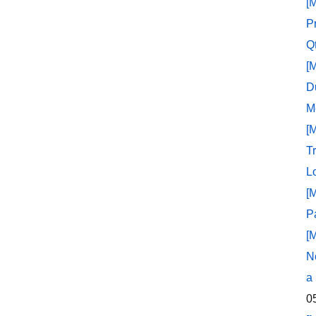
[
P
Q
[
D
M
[
T
L
[
P
[
N
a
0