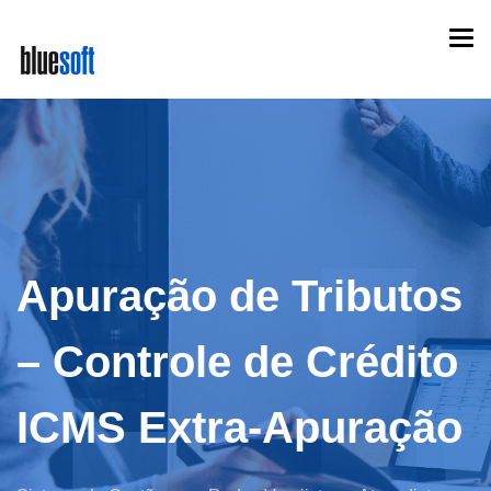
Skip
Togg
to
navi
main
content
Apuração de Tributos
– Controle de Crédito
ICMS Extra-Apuração