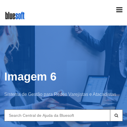
Skip
Togg
to
navi
main
content
Imagem 6
Sistema de Gestão para Redes Varejistas e Atacadistas
Search
for: