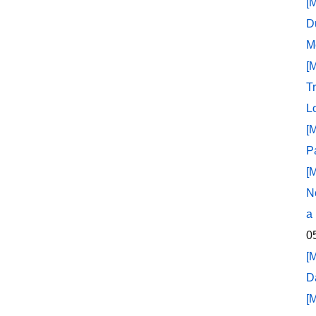
[
D
M
[
T
L
[
P
[
N
a
0
[
D
[