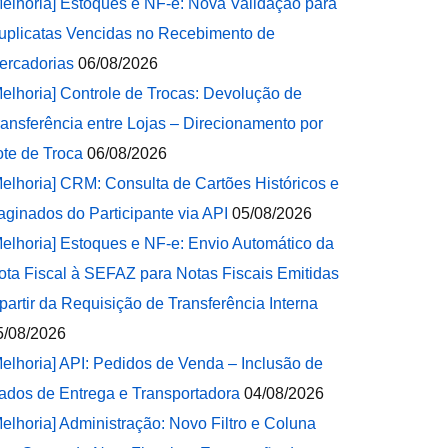
Melhoria] Estoques e NF-e: Nova Validação para
uplicatas Vencidas no Recebimento de
ercadorias
06/08/2026
Melhoria] Controle de Trocas: Devolução de
ransferência entre Lojas – Direcionamento por
ote de Troca
06/08/2026
Melhoria] CRM: Consulta de Cartões Históricos e
aginados do Participante via API
05/08/2026
Melhoria] Estoques e NF-e: Envio Automático da
ota Fiscal à SEFAZ para Notas Fiscais Emitidas
 partir da Requisição de Transferência Interna
5/08/2026
Melhoria] API: Pedidos de Venda – Inclusão de
ados de Entrega e Transportadora
04/08/2026
Melhoria] Administração: Novo Filtro e Coluna