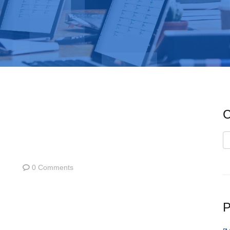
C
C
0 Comments
P