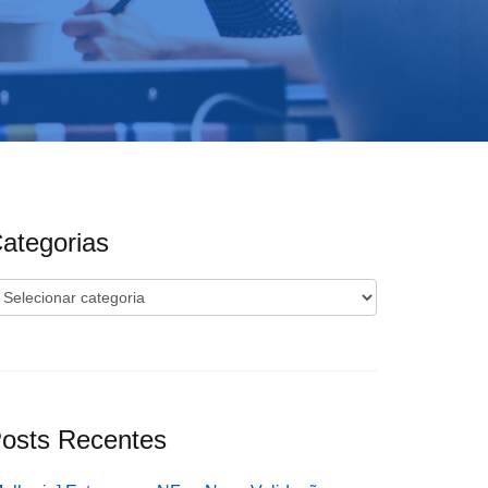
ategorias
ategorias
osts Recentes