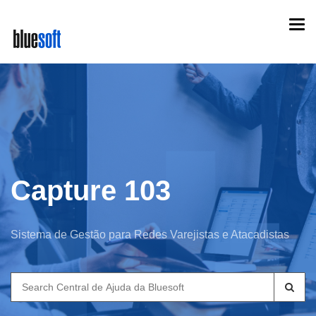
Skip
Togg
to
navi
main
content
Capture 103
Sistema de Gestão para Redes Varejistas e Atacadistas
Search
for: