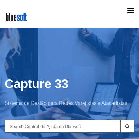
Skip
Togg
to
navi
main
content
Capture 33
Sistema de Gestão para Redes Varejistas e Atacadistas
Search
for: