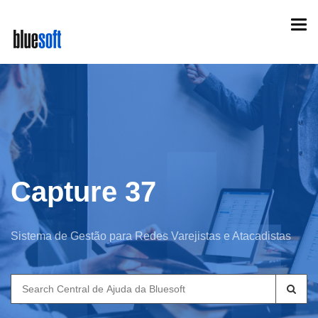
Skip
Togg
to
navi
main
content
Capture 37
Sistema de Gestão para Redes Varejistas e Atacadistas
Search
for: