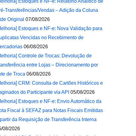
Melhoria] Estoques e NF-e: Relatório Analítico de
ré-Transferências/Vendas – Adição da Coluna
tde Original
07/08/2026
Melhoria] Estoques e NF-e: Nova Validação para
uplicatas Vencidas no Recebimento de
ercadorias
06/08/2026
Melhoria] Controle de Trocas: Devolução de
ransferência entre Lojas – Direcionamento por
ote de Troca
06/08/2026
Melhoria] CRM: Consulta de Cartões Históricos e
aginados do Participante via API
05/08/2026
Melhoria] Estoques e NF-e: Envio Automático da
ota Fiscal à SEFAZ para Notas Fiscais Emitidas
 partir da Requisição de Transferência Interna
5/08/2026