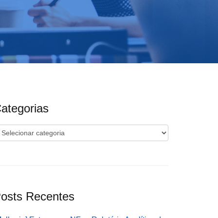
ategorias
ategorias
osts Recentes