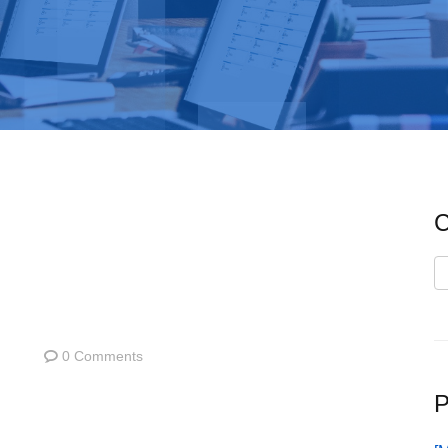
C
C
0 Comments
P