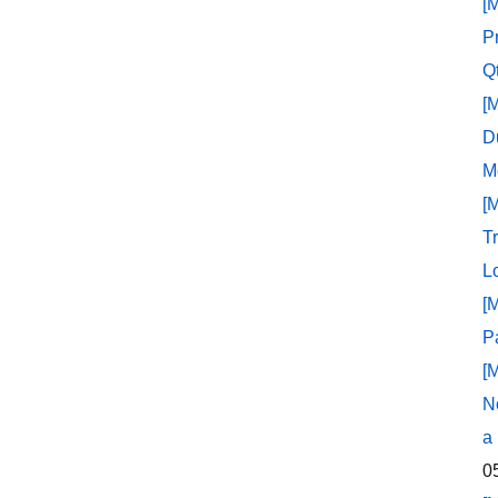
[
P
Q
[
D
M
[
T
L
[
P
[
N
a
0