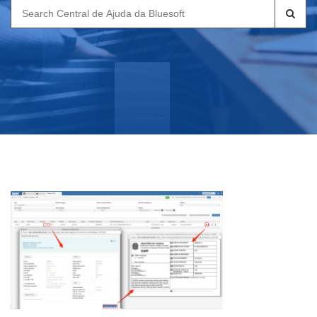
Search
for: