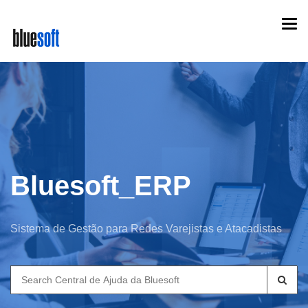
Skip
Togg
to
navi
main
content
Bluesoft_ERP
Sistema de Gestão para Redes Varejistas e Atacadistas
Search
for: