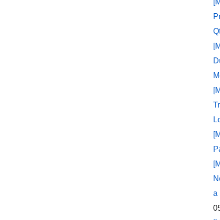
[
P
Q
[
D
M
[
T
L
[
P
[
N
a
0