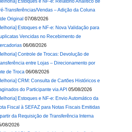
Melhoria] Estoques e NF-e: Relatório Analítico de
ré-Transferências/Vendas – Adição da Coluna
tde Original
07/08/2026
Melhoria] Estoques e NF-e: Nova Validação para
uplicatas Vencidas no Recebimento de
ercadorias
06/08/2026
Melhoria] Controle de Trocas: Devolução de
ransferência entre Lojas – Direcionamento por
ote de Troca
06/08/2026
Melhoria] CRM: Consulta de Cartões Históricos e
aginados do Participante via API
05/08/2026
Melhoria] Estoques e NF-e: Envio Automático da
ota Fiscal à SEFAZ para Notas Fiscais Emitidas
 partir da Requisição de Transferência Interna
5/08/2026