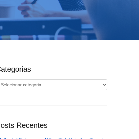
ategorias
ategorias
osts Recentes