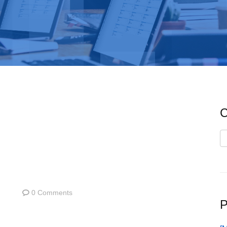
C
C
0 Comments
P