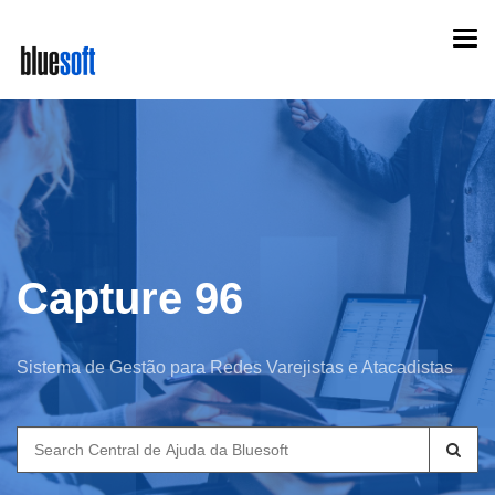
Skip
Togg
to
navi
main
content
Capture 96
Sistema de Gestão para Redes Varejistas e Atacadistas
Search
for: