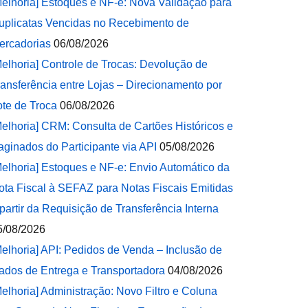
Melhoria] Estoques e NF-e: Nova Validação para
uplicatas Vencidas no Recebimento de
ercadorias
06/08/2026
Melhoria] Controle de Trocas: Devolução de
ransferência entre Lojas – Direcionamento por
ote de Troca
06/08/2026
Melhoria] CRM: Consulta de Cartões Históricos e
aginados do Participante via API
05/08/2026
Melhoria] Estoques e NF-e: Envio Automático da
ota Fiscal à SEFAZ para Notas Fiscais Emitidas
 partir da Requisição de Transferência Interna
5/08/2026
Melhoria] API: Pedidos de Venda – Inclusão de
ados de Entrega e Transportadora
04/08/2026
Melhoria] Administração: Novo Filtro e Coluna