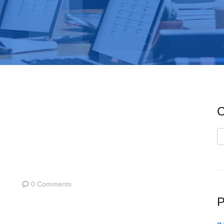
C
C
0 Comments
P