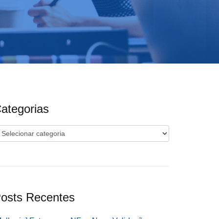
ategorias
ategorias
osts Recentes