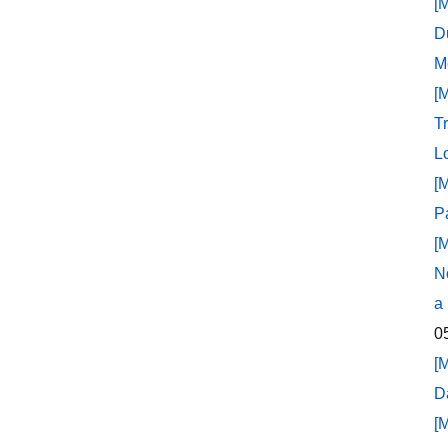
[
D
M
[
T
L
[
P
[
N
a
0
[
D
[