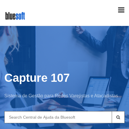
Skip
Togg
to
navi
main
content
Capture 107
Sistema de Gestão para Redes Varejistas e Atacadistas
Search
for: