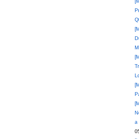
[
P
Q
[
D
M
[
T
L
[
P
[
N
a
0