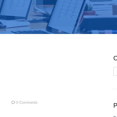
C
C
0 Comments
P