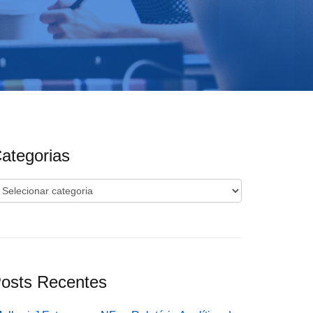
ategorias
ategorias
osts Recentes