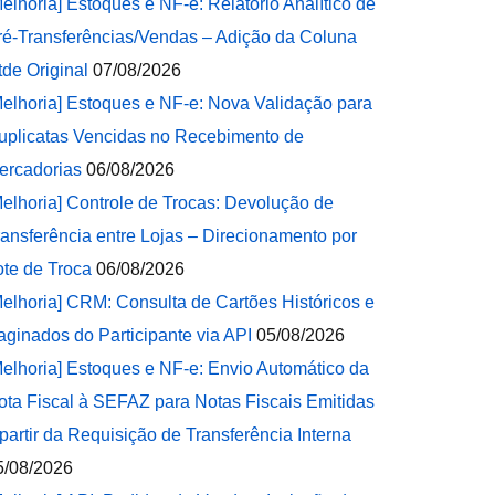
Melhoria] Estoques e NF-e: Relatório Analítico de
ré-Transferências/Vendas – Adição da Coluna
tde Original
07/08/2026
Melhoria] Estoques e NF-e: Nova Validação para
uplicatas Vencidas no Recebimento de
ercadorias
06/08/2026
Melhoria] Controle de Trocas: Devolução de
ransferência entre Lojas – Direcionamento por
ote de Troca
06/08/2026
Melhoria] CRM: Consulta de Cartões Históricos e
aginados do Participante via API
05/08/2026
Melhoria] Estoques e NF-e: Envio Automático da
ota Fiscal à SEFAZ para Notas Fiscais Emitidas
 partir da Requisição de Transferência Interna
5/08/2026