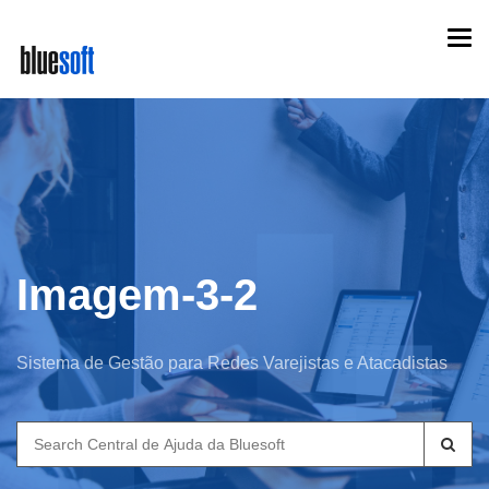
Skip
Togg
to
navi
main
content
Imagem-3-2
Sistema de Gestão para Redes Varejistas e Atacadistas
Search
for: