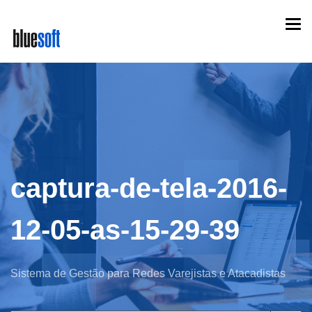
Skip
Togg
to
navi
main
content
captura-de-tela-2016-
12-05-as-15-29-39
Sistema de Gestão para Redes Varejistas e Atacadistas