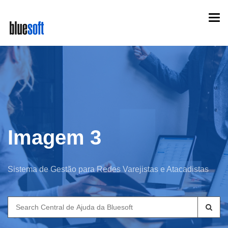
Skip
Togg
to
navi
main
content
Imagem 3
Sistema de Gestão para Redes Varejistas e Atacadistas
Search
for: