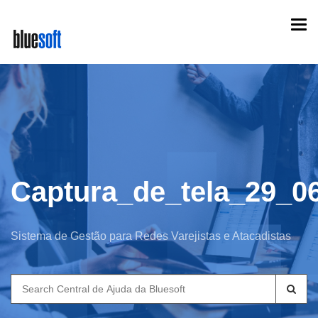
Skip
Togg
to
navi
main
content
Captura_de_tela_29_0
Sistema de Gestão para Redes Varejistas e Atacadistas
Search
for: