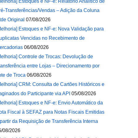
Melhoria] Estoques e NF-e: Relatório Analítico de
ré-Transferências/Vendas – Adição da Coluna
tde Original
07/08/2026
Melhoria] Estoques e NF-e: Nova Validação para
uplicatas Vencidas no Recebimento de
ercadorias
06/08/2026
Melhoria] Controle de Trocas: Devolução de
ransferência entre Lojas – Direcionamento por
ote de Troca
06/08/2026
Melhoria] CRM: Consulta de Cartões Históricos e
aginados do Participante via API
05/08/2026
Melhoria] Estoques e NF-e: Envio Automático da
ota Fiscal à SEFAZ para Notas Fiscais Emitidas
 partir da Requisição de Transferência Interna
5/08/2026