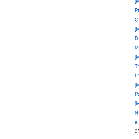
[
P
Q
[
D
M
[
T
L
[
P
[
N
a
0