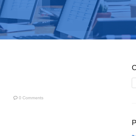
C
C
0 Comments
P