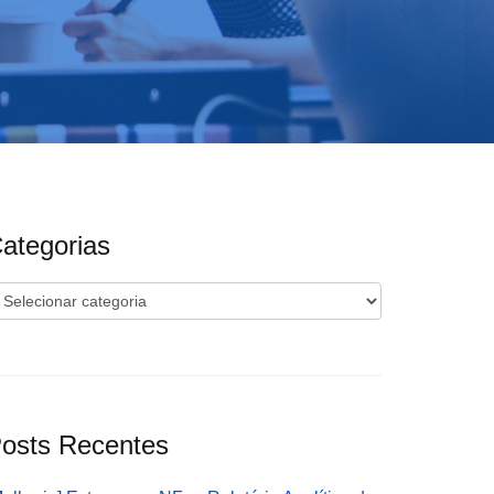
ategorias
ategorias
osts Recentes