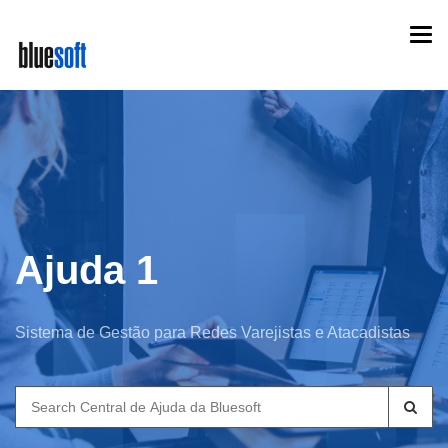
Skip
Togg
to
navi
main
content
Ajuda 1
Sistema de Gestão para Redes Varejistas e Atacadistas
Search
for: