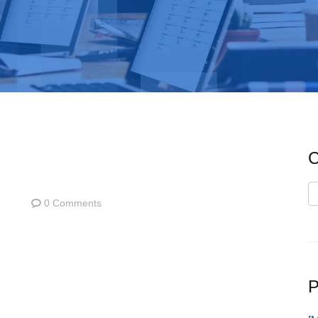
C
C
0 Comments
P