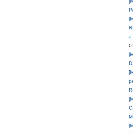
[
P
[
N
a
0
[
D
[
p
R
[
C
M
[