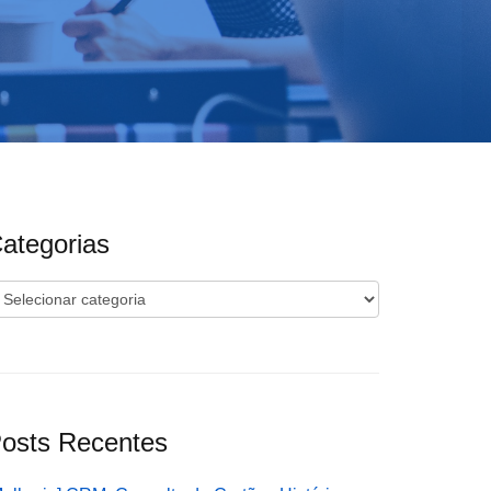
ategorias
ategorias
osts Recentes