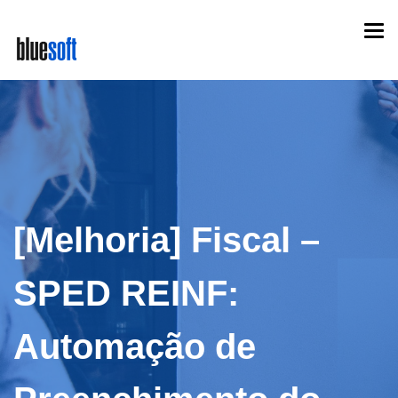
Skip
Togg
to
navi
main
content
[Melhoria] Fiscal –
SPED REINF:
Automação de