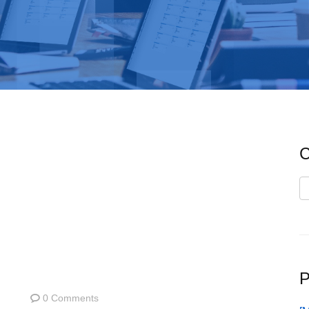
C
C
P
0 Comments