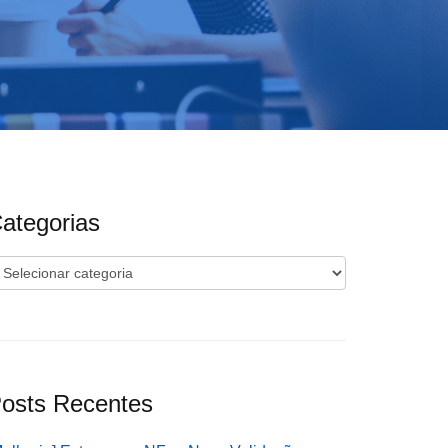
ategorias
ategorias
osts Recentes