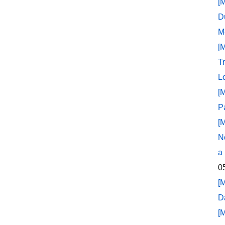
[
D
M
[
T
L
[
P
[
N
a
0
[
D
[