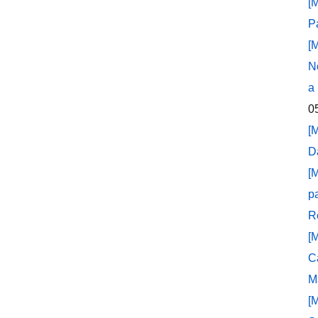
[
P
[
N
a
0
[
D
[
p
R
[
C
M
[