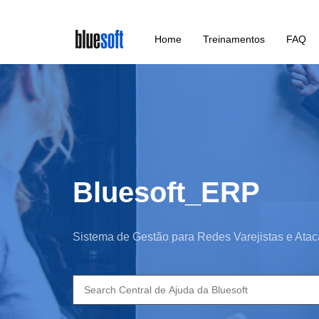
Skip
Home
Treinamentos
FAQ
to
main
content
Bluesoft_ERP
Sistema de Gestão para Redes Varejistas e Atac
Search
for: