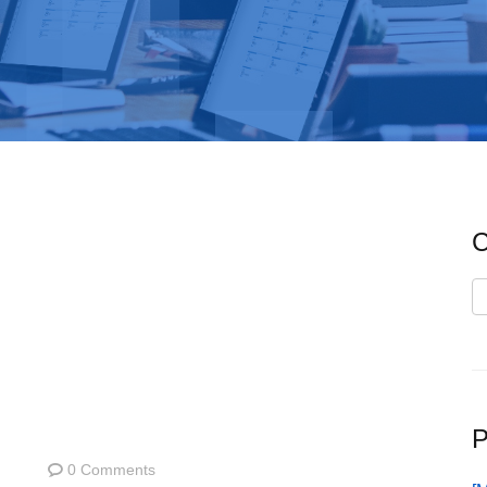
C
C
P
0 Comments