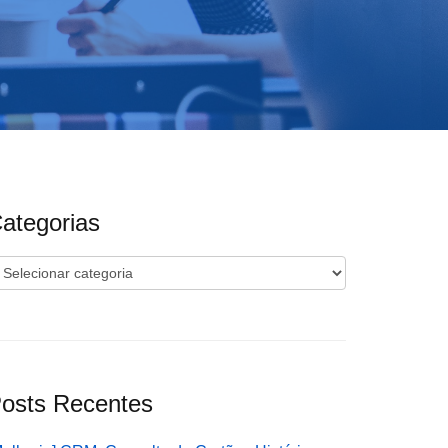
ategorias
ategorias
osts Recentes