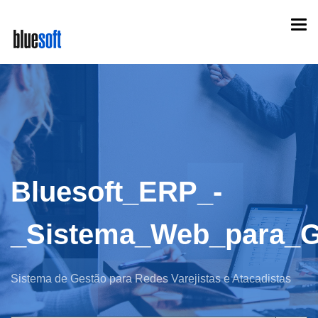
Skip
Togg
to
navi
main
content
Bluesoft_ERP_-
_Sistema_Web_para_Ge
Sistema de Gestão para Redes Varejistas e Atacadistas