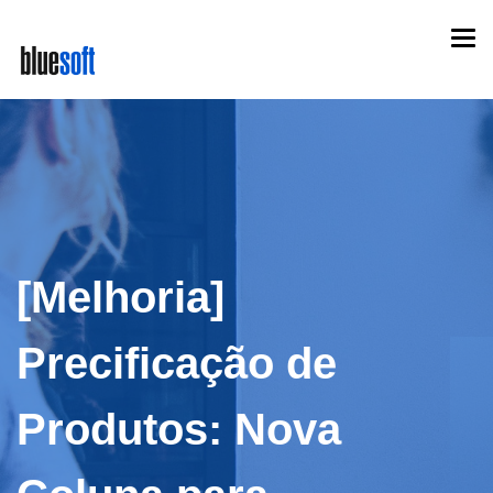
Skip
Togg
to
navi
main
content
[Melhoria]
Precificação de
Produtos: Nova