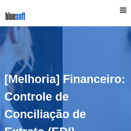
Skip
Togg
to
navi
main
content
[Melhoria] Financeiro:
Controle de
Conciliação de