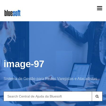
Skip
Togg
to
navi
main
content
image-97
Sistema de Gestão para Redes Varejistas e Atacadistas
Search
for: