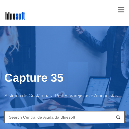
Skip
Togg
to
navi
main
content
Capture 35
Sistema de Gestão para Redes Varejistas e Atacadistas
Search
for: