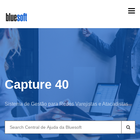
Skip
Togg
to
navi
main
content
Capture 40
Sistema de Gestão para Redes Varejistas e Atacadistas
Search
for: