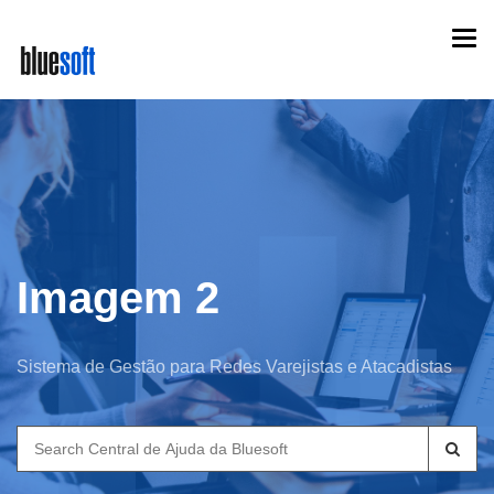
Skip
Togg
to
navi
main
content
Imagem 2
Sistema de Gestão para Redes Varejistas e Atacadistas
Search
for: