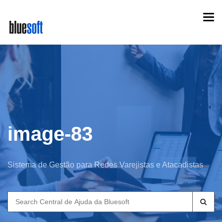
Skip
Togg
to
navi
main
content
image-83
Sistema de Gestão para Redes Varejistas e Atacadistas
Search
for: