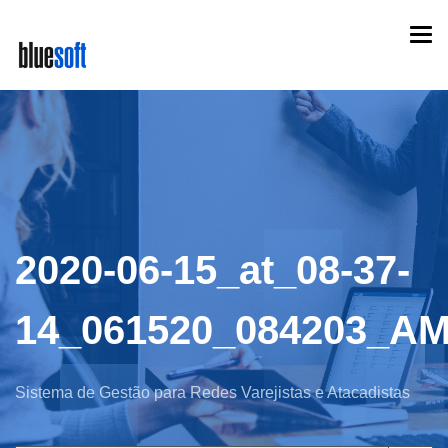
Skip
Togg
to
navi
main
content
2020-06-15_at_08-37-
14_061520_084203_A
Sistema de Gestão para Redes Varejistas e Atacadistas