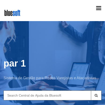
Skip
Togg
to
navi
main
content
par 1
Sistema de Gestão para Redes Varejistas e Atacadistas
Search
for: