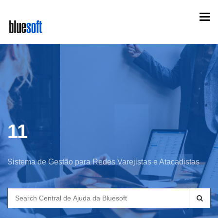
Skip
Togg
to
navi
main
content
11
Sistema de Gestão para Redes Varejistas e Atacadistas
Search
for: