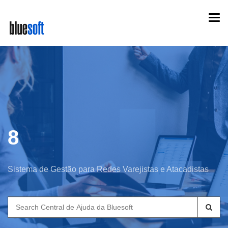
Skip
Togg
to
navi
main
content
8
Sistema de Gestão para Redes Varejistas e Atacadistas
Search
for: