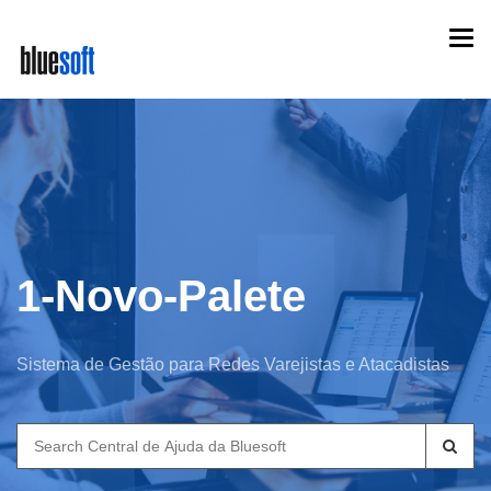
Skip
Togg
to
navi
main
content
1-Novo-Palete
Sistema de Gestão para Redes Varejistas e Atacadistas
Search
for: