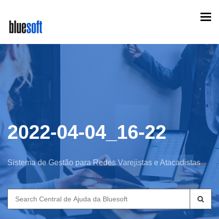
Skip
Togg
to
navi
main
content
2022-04-04_16-22
Sistema de Gestão para Redes Varejistas e Atacadistas
Search
for: