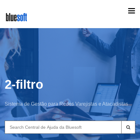
Skip
Togg
to
navi
main
content
2-filtro
Sistema de Gestão para Redes Varejistas e Atacadistas
Search
for: