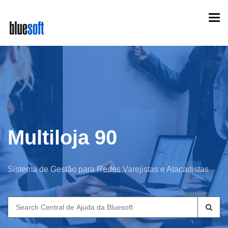
Skip
Togg
to
navi
main
content
Multiloja 90
Sistema de Gestão para Redes Varejistas e Atacadistas
Search
for: