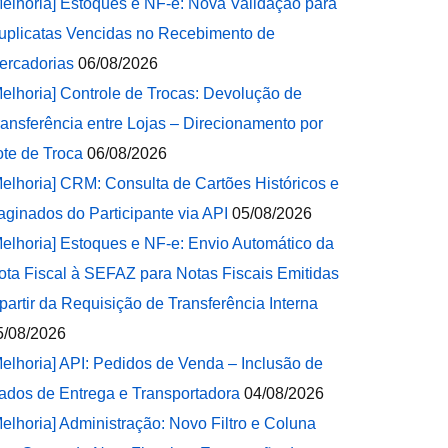
Melhoria] Estoques e NF-e: Nova Validação para
uplicatas Vencidas no Recebimento de
ercadorias
06/08/2026
Melhoria] Controle de Trocas: Devolução de
ransferência entre Lojas – Direcionamento por
ote de Troca
06/08/2026
Melhoria] CRM: Consulta de Cartões Históricos e
aginados do Participante via API
05/08/2026
Melhoria] Estoques e NF-e: Envio Automático da
ota Fiscal à SEFAZ para Notas Fiscais Emitidas
 partir da Requisição de Transferência Interna
5/08/2026
Melhoria] API: Pedidos de Venda – Inclusão de
ados de Entrega e Transportadora
04/08/2026
Melhoria] Administração: Novo Filtro e Coluna