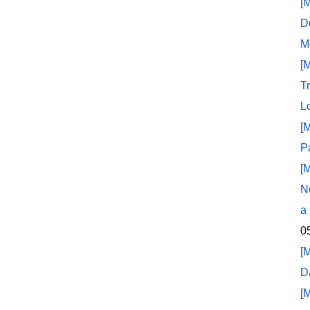
[
D
M
[
T
L
[
P
[
N
a
0
[
D
[