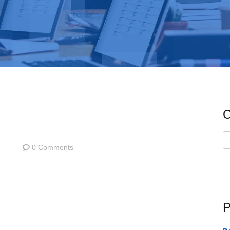
C
C
0 Comments
P