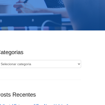
ategorias
ategorias
osts Recentes