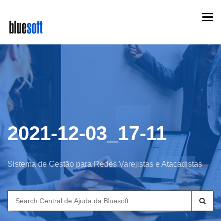
Skip
Togg
to
navi
main
content
2021-12-03_17-11
Sistema de Gestão para Redes Varejistas e Atacadistas
Search
for: