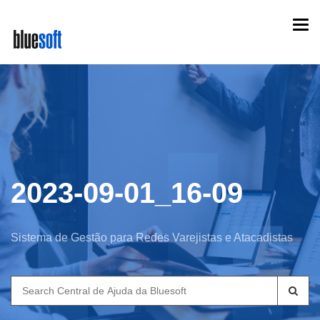
Skip
Togg
to
navi
main
content
2023-09-01_16-09
Sistema de Gestão para Redes Varejistas e Atacadistas
Search
for: