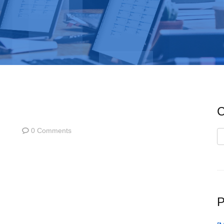
C
0 Comments
C
P