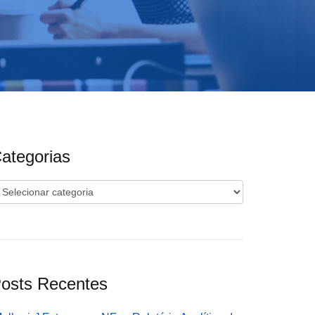
ategorias
ategorias
osts Recentes