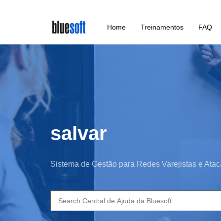
Skip
Home
Treinamentos
FAQ
to
main
content
salvar
Sistema de Gestão para Redes Varejistas e Atac
Search
for: