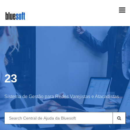
Skip
Togg
to
navi
main
content
23
Sistema de Gestão para Redes Varejistas e Atacadistas
Search
for: